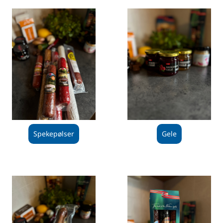
Spekepølser
Gele