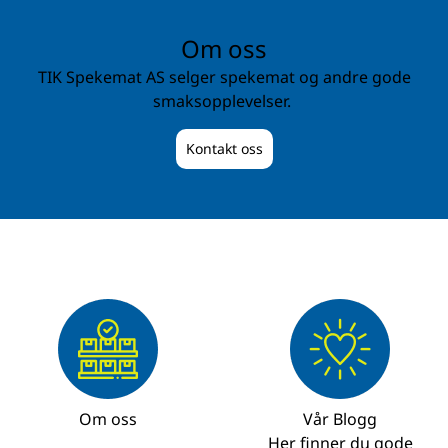
Om oss
TIK Spekemat AS selger spekemat og andre gode
smaksopplevelser.
Kontakt oss
Om oss
Vår Blogg
Her finner du gode