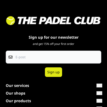
Sign up for our newsletter
and get 15% off your first order
E-post
Sign up
Our services
The right racket
Our shops
Shop The Netherlands
Our products
Our brands
Padel rackets