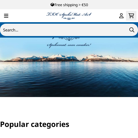
Free shipping > €50
Hopp til innhold
Popular categories