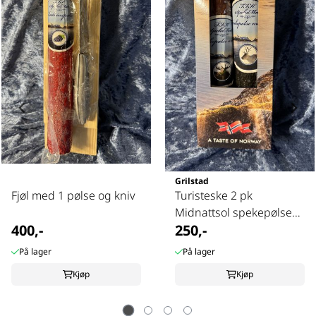
Grilstad
Fjøl med 1 pølse og kniv
Turisteske 2 pk
Midnattsol spekepølse
400,-
250,-
med elg og ...
På lager
På lager
Kjøp
Kjøp