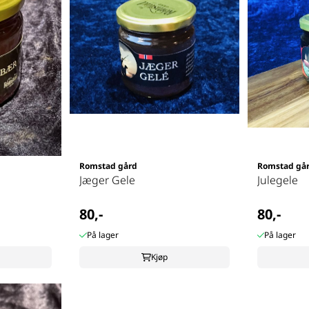
Romstad gård
Romstad gå
Jæger Gele
Julegele
80,-
80,-
På lager
På lager
Kjøp