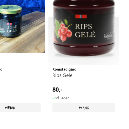
rd
Romstad gård
Rips Gele
80,-
På lager
Kjøp
Kjøp