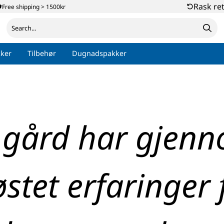
Rask re
Free shipping > 1500kr
ker
Tilbehør
Dugnadspakker
gård har gjenn
stet erfaringer f