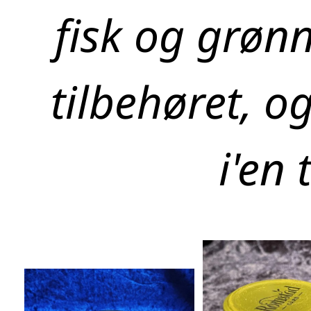
fisk og grønn
tilbehøret, o
i'en 