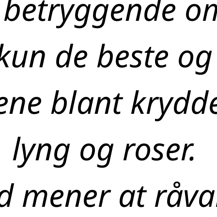
betryggende om
kun de beste og
ne blant krydder
lyng og roser.
 mener at råvar