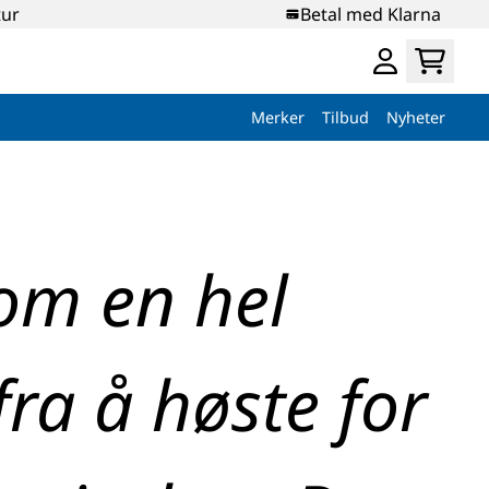
tur
Betal med Klarna
Merker
Tilbud
Nyheter
om en hel
ra å høste for