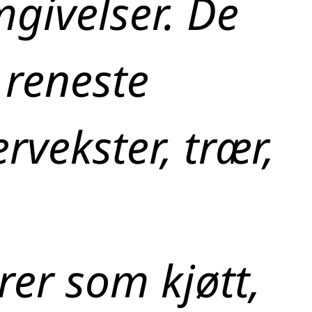
givelser. De
 reneste
vekster, trær,
er som kjøtt,