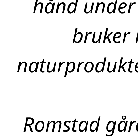
hånd under 
bruker 
naturprodukte
Romstad gård