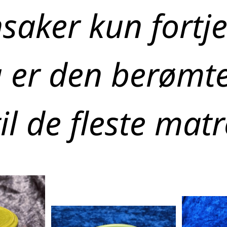
saker kun fortj
g er den berømt
til de fleste matr