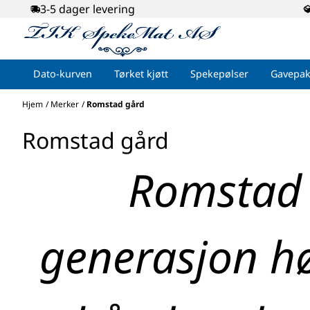
3-5 dager levering
Hopp til innhold
Dato-kurven
Tørket kjøtt
Spekepølser
Gavepak
Hjem
/
Merker
/
Romstad gård
Romstad gård
Romstad 
generasjon hø