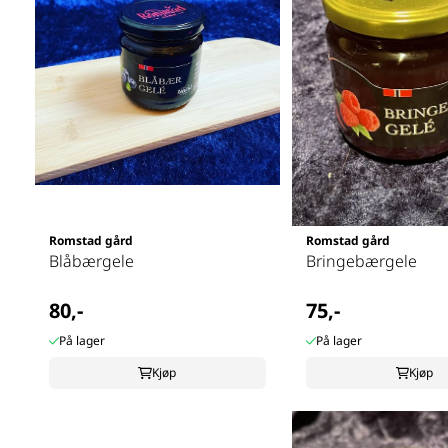
Romstad gård
Romstad gård
Blåbærgele
Bringebærgele
80,-
75,-
På lager
På lager
Kjøp
Kjøp