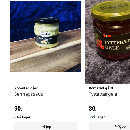
Romstad gård
Romstad gård
Sennepssaus
Tyttebærgele
90,-
80,-
På lager
På lager
Kjøp
Kjøp