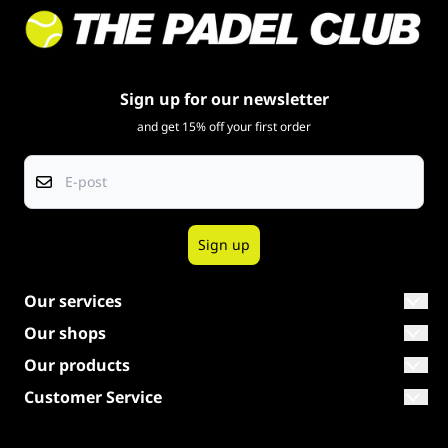
Sign up for our newsletter
and get 15% off your first order
E-post
Sign up
Our services
The right racket
Our shops
Shop The Netherlands
Our products
Our brands
Padel rackets
Customer Service
Shop Belgium
Warranty
Tilbud
Clothing
Shop Norway