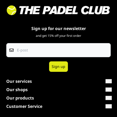
Sign up for our newsletter
and get 15% off your first order
E-post
Sign up
Our services
The right racket
Our shops
Shop The Netherlands
Our products
Our brands
Padel rackets
Customer Service
Shop Belgium
Warranty
Tilbud
Clothing