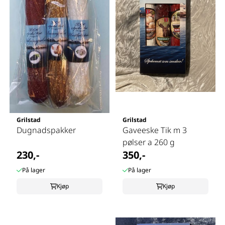
Grilstad
Grilstad
Dugnadspakker
Gaveeske Tik m 3
pølser a 260 g
230,-
350,-
På lager
På lager
Kjøp
Kjøp