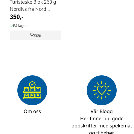
Turisteske 3 pk 260 g
Nordlys fra Nord
350,-
Norge
På lager
Kjøp
Om oss
Vår Blogg
Her finner du gode
oppskrifter med spekemat
og tilbehør